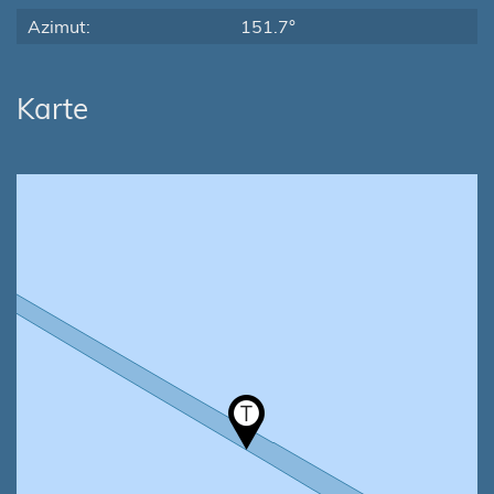
Azimut:
151.7°
Karte