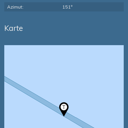
Azimut:
151°
Karte