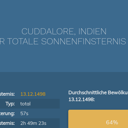
CUDDALORE, INDIEN
 TOTALE SONNENFINSTERNIS VO
Durchschnittliche Bewölk
ternis:
13.12.1498
13.12.1498:
Typ:
total
terung:
57s
64%
ternis:
2h 49m 23s