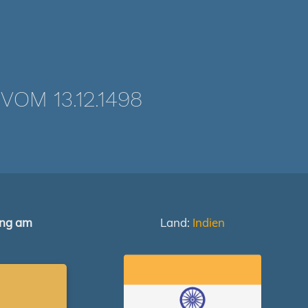
M 13.12.1498
ung am
Land:
Indien