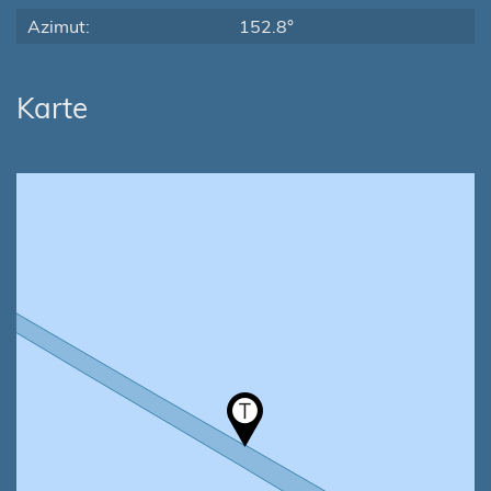
Azimut:
152.8°
Karte