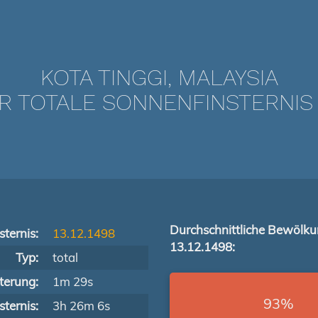
KOTA TINGGI, MALAYSIA
 TOTALE SONNENFINSTERNIS VO
Durchschnittliche Bewölk
ternis:
13.12.1498
13.12.1498:
Typ:
total
terung:
1m 29s
93%
ternis:
3h 26m 6s