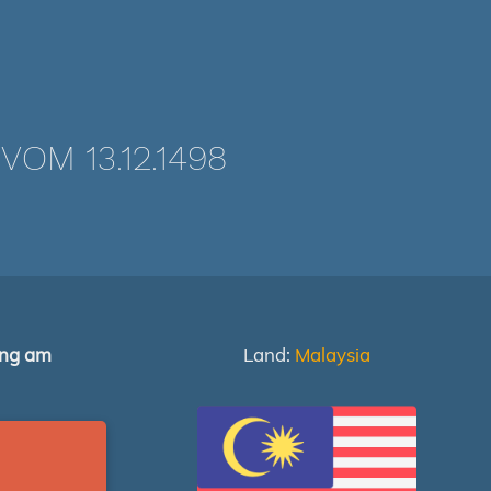
M 13.12.1498
ung am
Land:
Malaysia