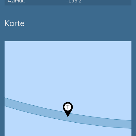
Azimut:
-135.2°
Karte