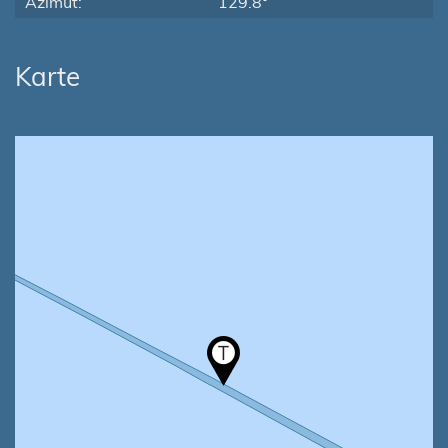
Azimut:
129.8°
Karte