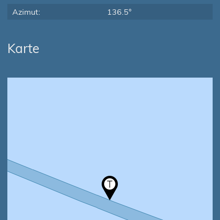
Azimut:
136.5°
Karte