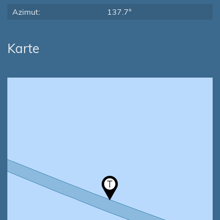
Azimut:
137.7°
Karte