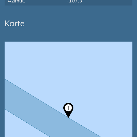
Azimut:
-107.3°
Karte