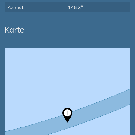
Azimut:
-146.3°
Karte