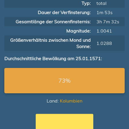
Typ:
total
Dauer der Verfinsterung:
1m 53s
Gesamtlänge der Sonnenfinsternis:
3h 7m 32s
Magnitude:
1.0041
Größenverhältnis zwischen Mond und
1.0288
Sonne:
Durchschnittliche Bewölkung am 25.01.1571:
73%
Land:
Kolumbien