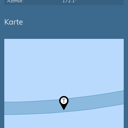
Azimut:
172.1°
Karte