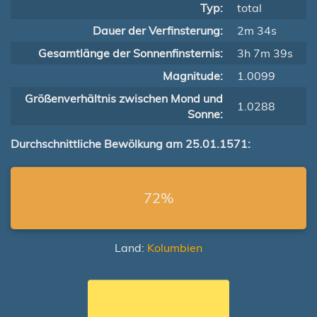
Typ:
total
Dauer der Verfinsterung:
2m 34s
Gesamtlänge der Sonnenfinsternis:
3h 7m 39s
Magnitude:
1.0099
Größenverhältnis zwischen Mond und
1.0288
Sonne:
Durchschnittliche Bewölkung am 25.01.1571:
72%
Land:
Kolumbien