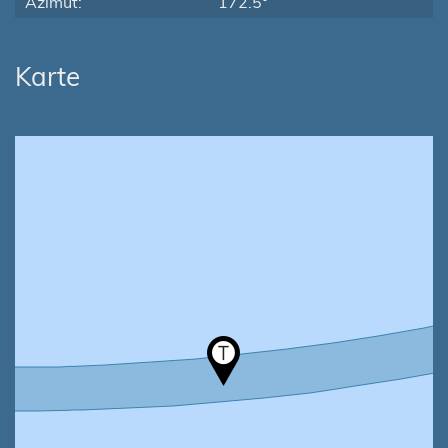
Azimut:
172.5°
Karte