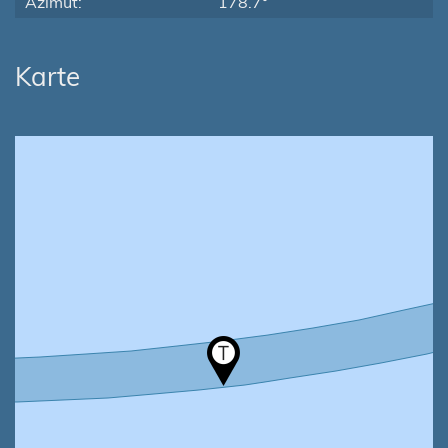
Azimut:
178.7°
Karte