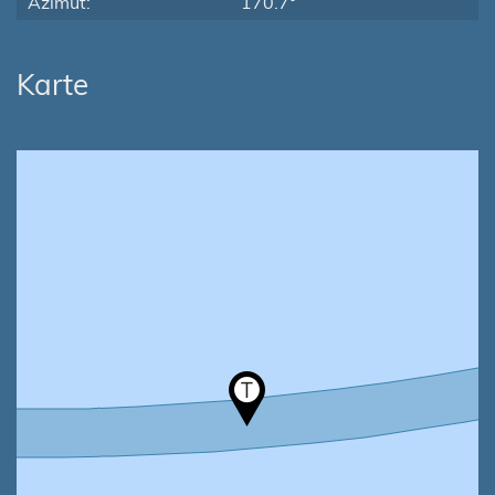
Azimut:
170.7°
Karte