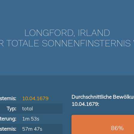
LONGFORD, IRLAND
TOTALE SONNENFINSTERNIS V
Durchschnittliche Bewölk
ternis:
10.04.1679
10.04.1679:
Typ:
total
terung:
1m 53s
86%
ternis:
57m 47s