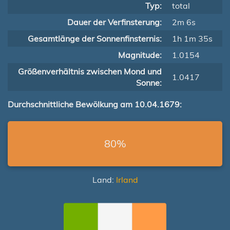
Typ:
total
Dauer der Verfinsterung:
2m 6s
Gesamtlänge der Sonnenfinsternis:
1h 1m 35s
Magnitude:
1.0154
Größenverhältnis zwischen Mond und
1.0417
Sonne:
Durchschnittliche Bewölkung am 10.04.1679:
80%
Land:
Irland