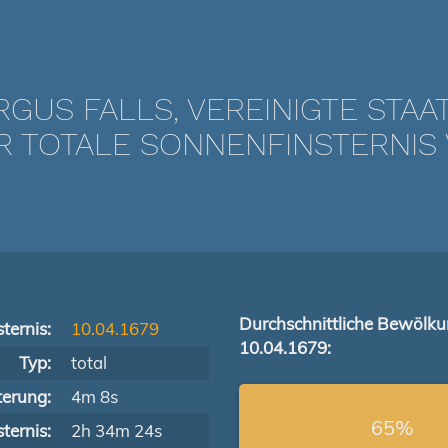
RGUS FALLS, VEREINIGTE STAA
TOTALE SONNENFINSTERNIS V
Durchschnittliche Bewölk
ternis:
10.04.1679
10.04.1679:
Typ:
total
terung:
4m 8s
65%
ternis:
2h 34m 24s