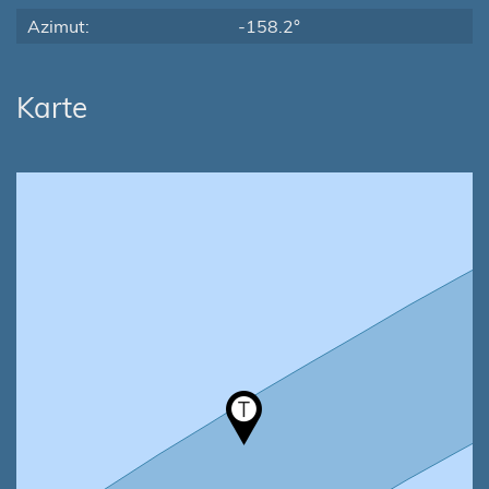
Azimut:
-158.2°
Karte