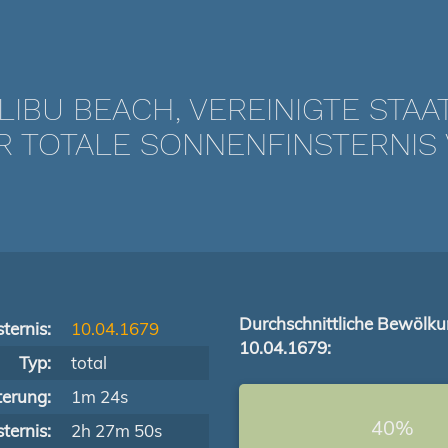
LIBU BEACH, VEREINIGTE STAA
TOTALE SONNENFINSTERNIS V
Durchschnittliche Bewölk
ternis:
10.04.1679
10.04.1679:
Typ:
total
terung:
1m 24s
40%
ternis:
2h 27m 50s