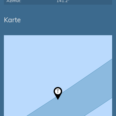
Azimut:
141.2°
Karte