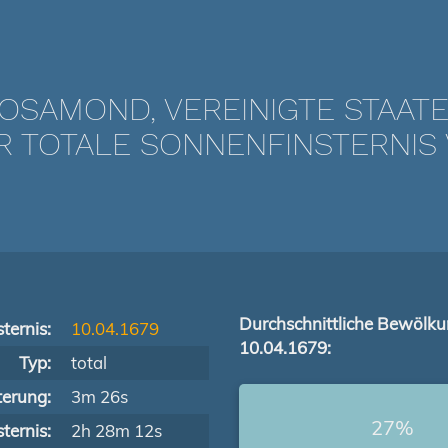
OSAMOND, VEREINIGTE STAAT
TOTALE SONNENFINSTERNIS V
Durchschnittliche Bewölk
ternis:
10.04.1679
10.04.1679:
Typ:
total
terung:
3m 26s
27%
ternis:
2h 28m 12s