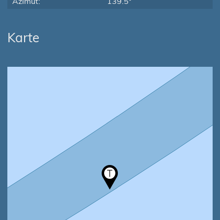
Azimut:
139.5°
Karte