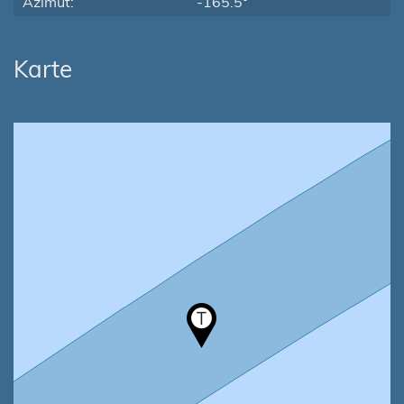
Azimut:
-165.5°
Karte