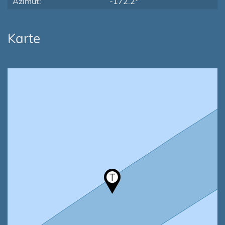
Azimut:
-172.2°
Karte