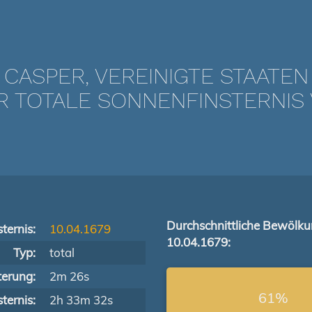
CASPER, VEREINIGTE STAATEN
TOTALE SONNENFINSTERNIS V
Durchschnittliche Bewölk
ternis:
10.04.1679
10.04.1679:
Typ:
total
terung:
2m 26s
61%
ternis:
2h 33m 32s