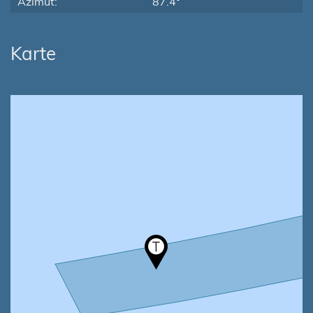
Azimut:
87.4°
Karte