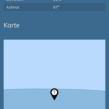
Azimut:
97°
Karte