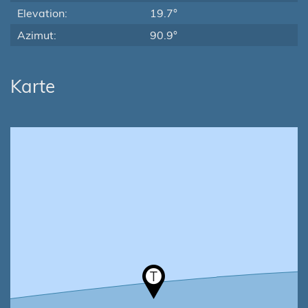
Elevation:
19.7°
Azimut:
90.9°
Karte