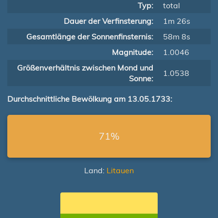
Typ:
total
Dauer der Verfinsterung:
1m 26s
Gesamtlänge der Sonnenfinsternis:
58m 8s
Magnitude:
1.0046
Größenverhältnis zwischen Mond und
1.0538
Sonne:
Durchschnittliche Bewölkung am 13.05.1733:
71%
Land:
Litauen