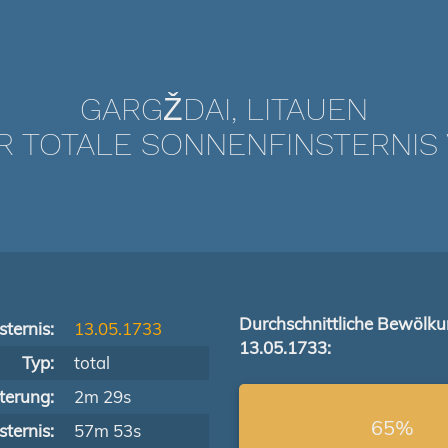
GARGŽDAI, LITAUEN
TOTALE SONNENFINSTERNIS V
Durchschnittliche Bewölk
ternis:
13.05.1733
13.05.1733:
Typ:
total
terung:
2m 29s
65%
ternis:
57m 53s