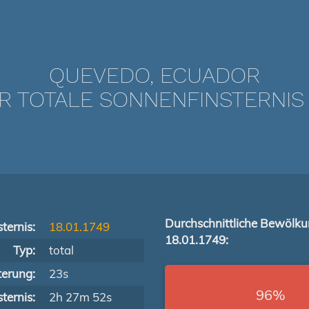
QUEVEDO, ECUADOR
 TOTALE SONNENFINSTERNIS VO
Durchschnittliche Bewölk
ternis:
18.01.1749
18.01.1749:
Typ:
total
terung:
23s
96%
ternis:
2h 27m 52s