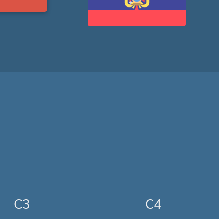
C3
C4