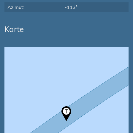
Azimut:
-113°
Karte