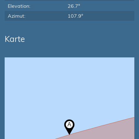
Elevation:
26.7°
Azimut:
107.9°
Karte