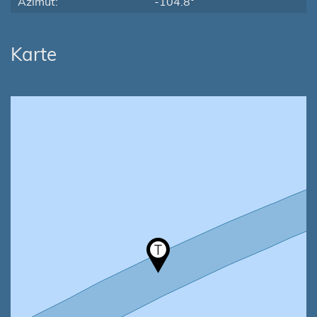
Azimut:
-104.8°
Karte