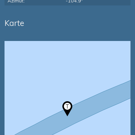
Azimut:
-104.9°
Karte