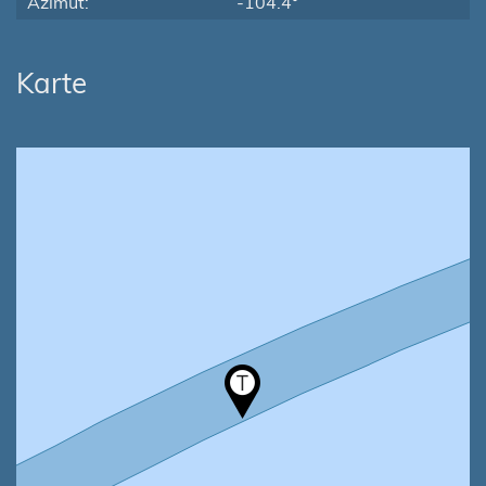
Azimut:
-104.4°
Karte