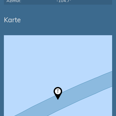
Azimut:
-104.7°
Karte