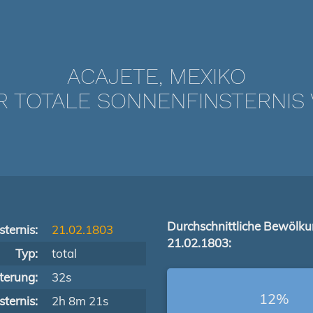
ACAJETE, MEXIKO
TOTALE SONNENFINSTERNIS V
Durchschnittliche Bewölk
ternis:
21.02.1803
21.02.1803:
Typ:
total
terung:
32s
12%
ternis:
2h 8m 21s