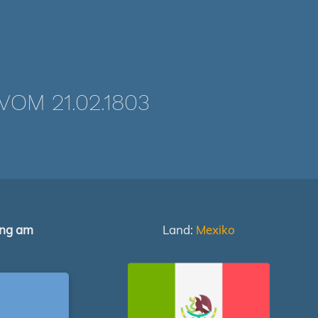
OM 21.02.1803
ung am
Land:
Mexiko