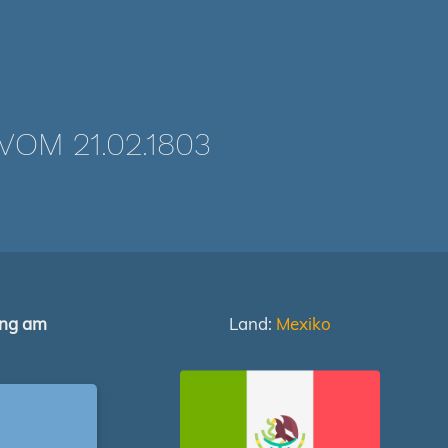
OM 21.02.1803
ung am
Land:
Mexiko