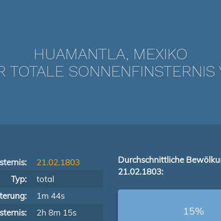
HUAMANTLA, MEXIKO
TOTALE SONNENFINSTERNIS V
Durchschnittliche Bewölk
ternis:
21.02.1803
21.02.1803:
Typ:
total
terung:
1m 44s
15%
ternis:
2h 8m 15s