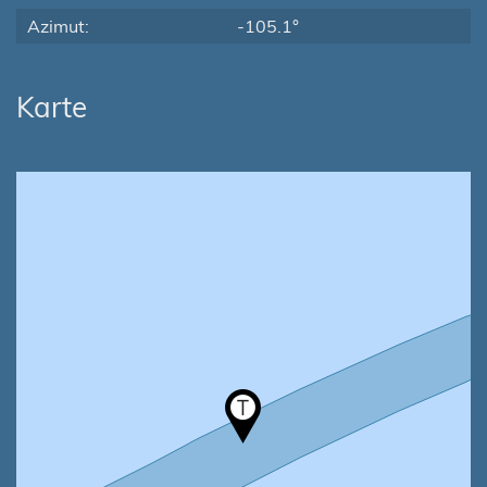
Azimut:
-105.1°
Karte