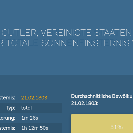
CUTLER, VEREINIGTE STAATEN
TOTALE SONNENFINSTERNIS V
Durchschnittliche Bewölk
ternis:
21.02.1803
21.02.1803:
Typ:
total
terung:
1m 26s
51%
ternis:
1h 12m 50s