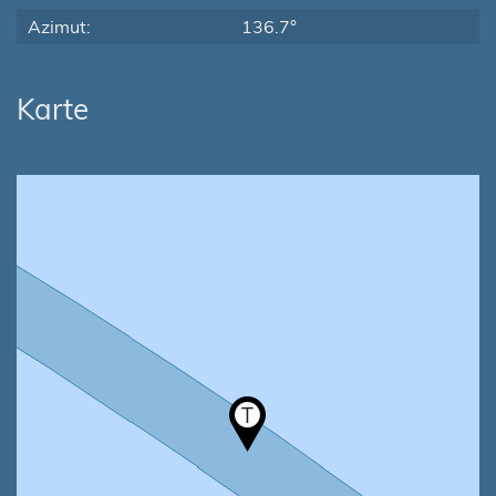
Azimut:
136.7°
Karte