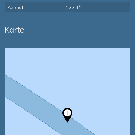
Azimut:
137.1°
Karte