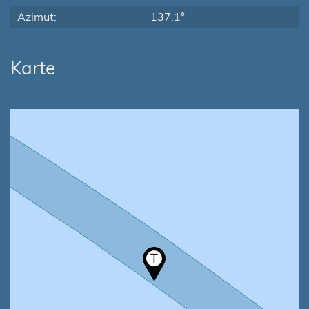
Azimut:
137.1°
Karte