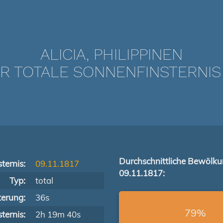
ALICIA, PHILIPPINEN
 TOTALE SONNENFINSTERNIS VO
Durchschnittliche Bewölk
ternis:
09.11.1817
09.11.1817:
Typ:
total
terung:
36s
79%
ternis:
2h 19m 40s