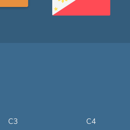
C3
C4