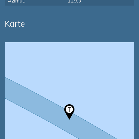
Azimut:
129.3°
Karte