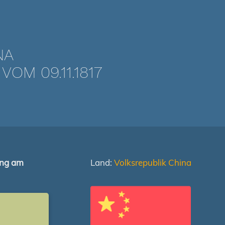
NA
M 09.11.1817
ung am
Land:
Volksrepublik China