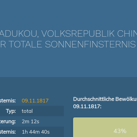
ADUKOU, VOLKSREPUBLIK CHI
 TOTALE SONNENFINSTERNIS VO
Durchschnittliche Bewölk
ternis:
09.11.1817
09.11.1817:
Typ:
total
terung:
2m 12s
43%
ternis:
1h 44m 40s