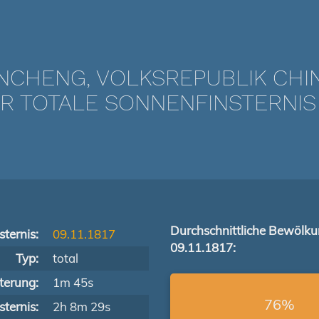
NCHENG, VOLKSREPUBLIK CHI
 TOTALE SONNENFINSTERNIS VO
Durchschnittliche Bewölk
ternis:
09.11.1817
09.11.1817:
Typ:
total
terung:
1m 45s
76%
ternis:
2h 8m 29s