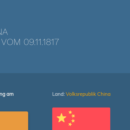
NA
M 09.11.1817
ung am
Land:
Volksrepublik China