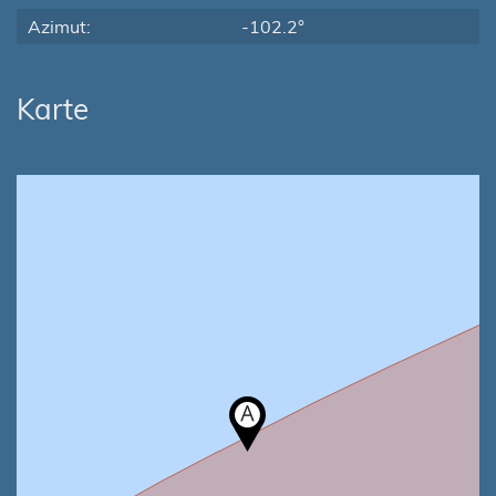
Azimut:
-102.2°
Karte